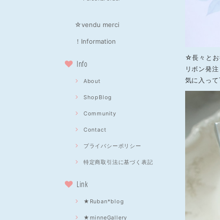
☆vendu merci
！Information
☆長々とお
Info
リボン発注
気に入って
About
ShopBlog
Community
Contact
プライバシーポリシー
特定商取引法に基づく表記
Link
★Ruban*blog
★minneGallery