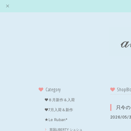
Category
ShopBl
❤８月新作＆入荷
只今の
❤7月入荷＆新作
2026/05/3
★Le Ruban*
英国LIBERTY シュシュ