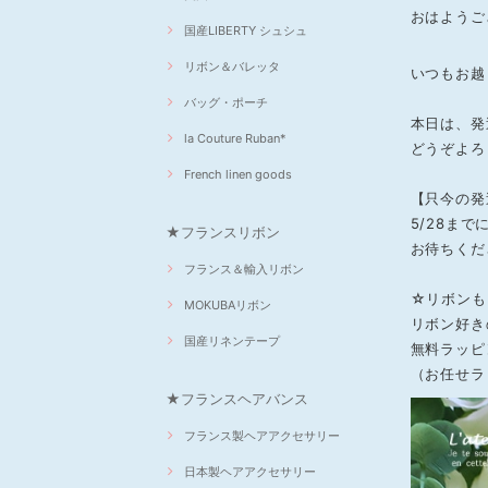
おはようござ
国産LIBERTY シュシュ
リボン＆バレッタ
いつもお越
バッグ・ポーチ
本日は、発
la Couture Ruban*
どうぞよろ
French linen goods
【只今の発
5/28ま
★フランスリボン
お待ちくだ
フランス＆輸入リボン
☆リボンも
MOKUBAリボン
リボン好き
国産リネンテープ
無料ラッピ
（お任せラ
★フランスヘアバンス
フランス製ヘアアクセサリー
日本製ヘアアクセサリー