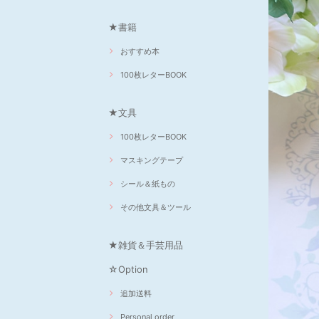
★書籍
おすすめ本
100枚レターBOOK
★文具
100枚レターBOOK
マスキングテープ
シール＆紙もの
その他文具＆ツール
★雑貨＆手芸用品
☆Option
追加送料
Personal order