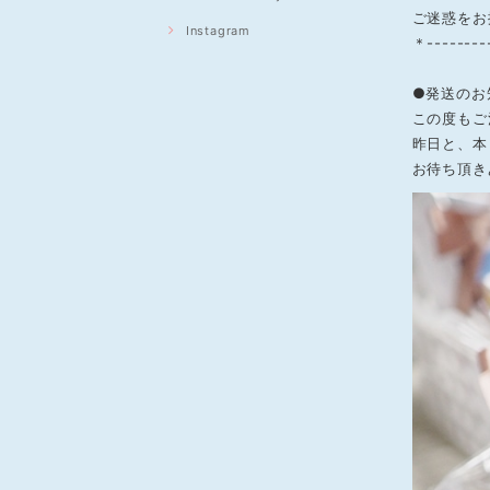
ご迷惑をお
Instagram
＊---------
●発送のお
この度もご
昨日と、本
お待ち頂き