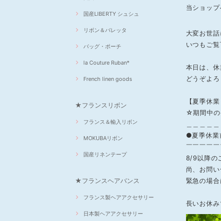
当ショップ
国産LIBERTY シュシュ
リボン＆バレッタ
大変お世話に
いつもご覧
バッグ・ポーチ
la Couture Ruban*
本日は、休
どうぞよろ
French linen goods
【夏季休業：
★フランスリボン
☆期間中の
フランス＆輸入リボン
＿＿＿＿＿
●夏季休業
MOKUBAリボン
￣￣￣￣￣
国産リネンテープ
8/9以降
尚、お問い
緊急の場合
★フランスヘアバンス
フランス製ヘアアクセサリー
長いお休み
日本製ヘアアクセサリー