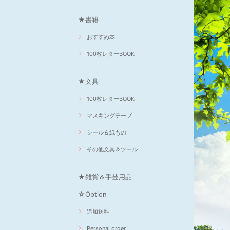
★書籍
おすすめ本
100枚レターBOOK
★文具
100枚レターBOOK
マスキングテープ
シール＆紙もの
その他文具＆ツール
★雑貨＆手芸用品
☆Option
追加送料
Personal order