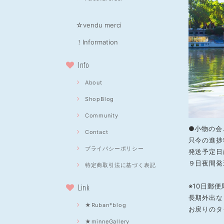
☆vendu merci
！Information
Info
About
ShopBlog
Community
●小物の会
Contact
只今の進捗
プライバシーポリシー
発送予定日
９日夜間発
特定商取引法に基づく表記
Link
※10日郵
長期外出な
★Ruban*blog
お戻りのタ
★minneGallery