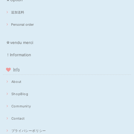
追加送料
Personal order
☆vendu merci
！Information
Info
About
ShopBlog
Community
Contact
プライバシーポリシー