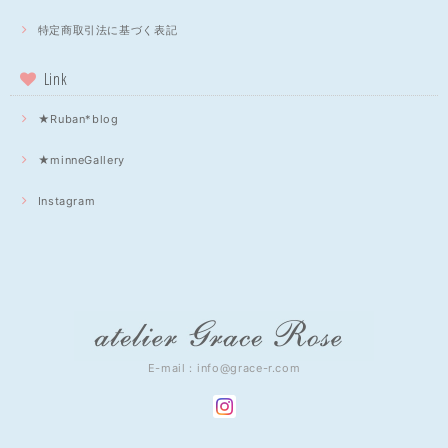
特定商取引法に基づく表記
Link
★Ruban*blog
★minneGallery
Instagram
E-mail：
info@grace-r.com