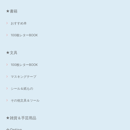
★書籍
おすすめ本
100枚レターBOOK
★文具
100枚レターBOOK
マスキングテープ
シール＆紙もの
その他文具＆ツール
★雑貨＆手芸用品
☆Option