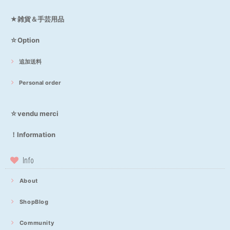
★雑貨＆手芸用品
☆Option
追加送料
Personal order
☆vendu merci
！Information
Info
About
ShopBlog
Community