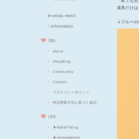
「私でも出
道具だけは
☆vendu merci
↓ブルーの
！Information
Info
About
ShopBlog
Community
Contact
プライバシーポリシー
特定商取引法に基づく表記
Link
★Ruban*blog
★minneGallery