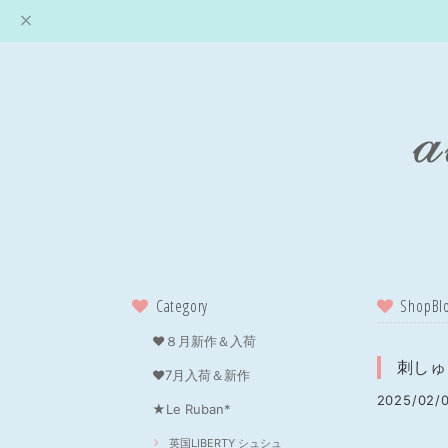
Category
ShopBl
❤８月新作＆入荷
刺しゅ
❤7月入荷＆新作
2025/02/0
★Le Ruban*
英国LIBERTY シュシュ