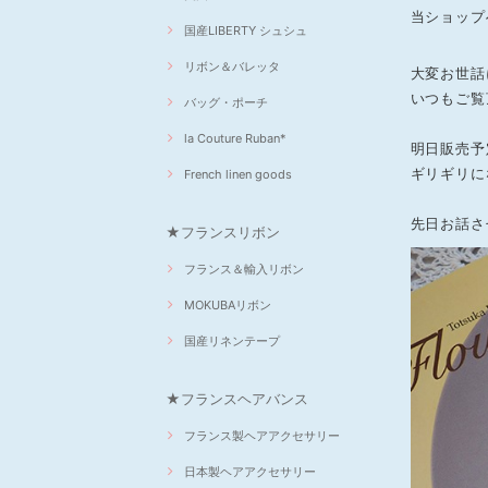
当ショップ
国産LIBERTY シュシュ
リボン＆バレッタ
大変お世話に
いつもご覧
バッグ・ポーチ
la Couture Ruban*
明日販売予
ギリギリに
French linen goods
先日お話さ
★フランスリボン
フランス＆輸入リボン
MOKUBAリボン
国産リネンテープ
★フランスヘアバンス
フランス製ヘアアクセサリー
日本製ヘアアクセサリー