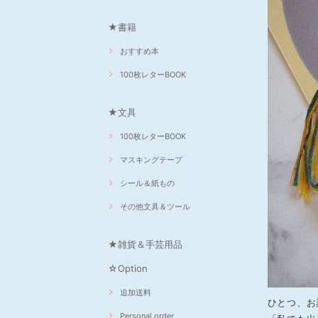
★書籍
おすすめ本
100枚レターBOOK
★文具
100枚レターBOOK
マスキングテープ
シール＆紙もの
その他文具＆ツール
★雑貨＆手芸用品
☆Option
追加送料
ひとつ、お
Personal order