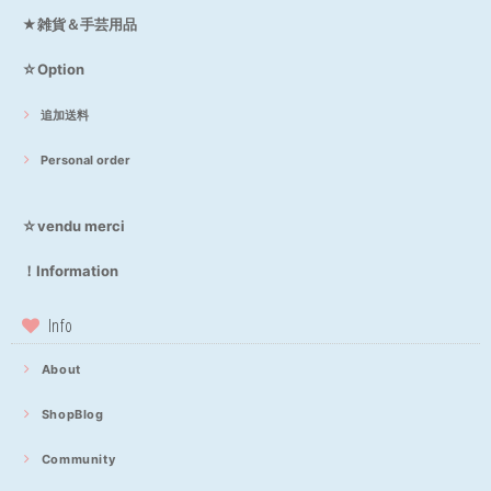
★雑貨＆手芸用品
☆Option
追加送料
Personal order
☆vendu merci
！Information
Info
About
ShopBlog
Community