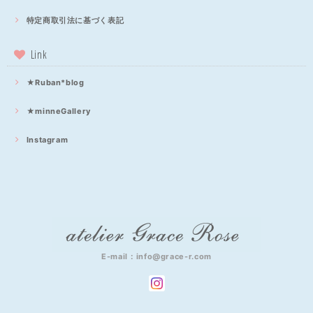
特定商取引法に基づく表記
Link
★Ruban*blog
★minneGallery
Instagram
E-mail：
info@grace-r.com