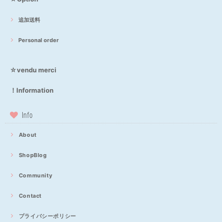
追加送料
Personal order
☆vendu merci
！Information
Info
About
ShopBlog
Community
Contact
プライバシーポリシー