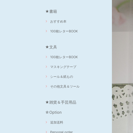
★書籍
おすすめ本
100枚レターBOOK
★文具
100枚レターBOOK
マスキングテープ
シール＆紙もの
その他文具＆ツール
★雑貨＆手芸用品
☆Option
追加送料
Personal order