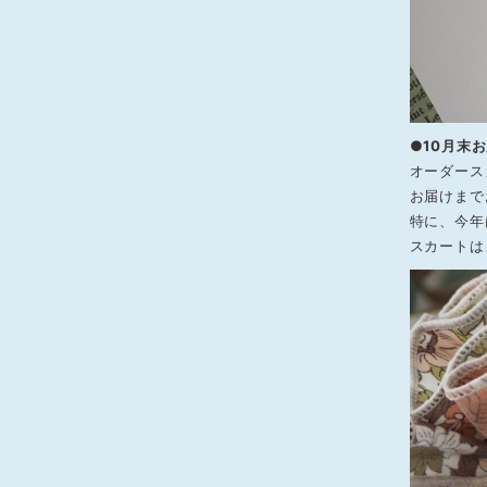
●10月末
オーダース
お届けまで
特に、今年
スカートは