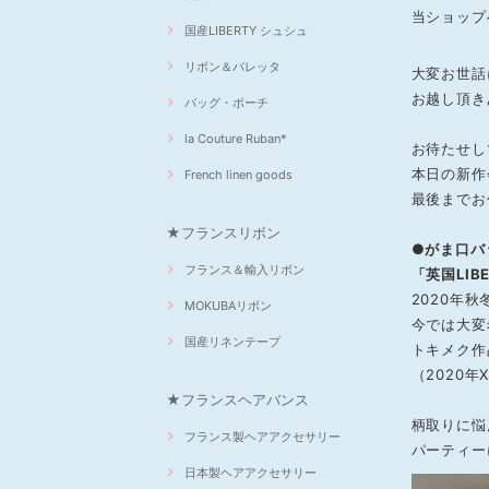
当ショップ
国産LIBERTY シュシュ
リボン＆バレッタ
大変お世話に
お越し頂き
バッグ・ポーチ
la Couture Ruban*
お待たせし
本日の新作
French linen goods
最後までお
★フランスリボン
●がま口バッ
フランス＆輸入リボン
「英国LIB
2020年
MOKUBAリボン
今では大変
国産リネンテープ
トキメク作
（2020年
★フランスヘアバンス
柄取りに悩
フランス製ヘアアクセサリー
パーティー
日本製ヘアアクセサリー