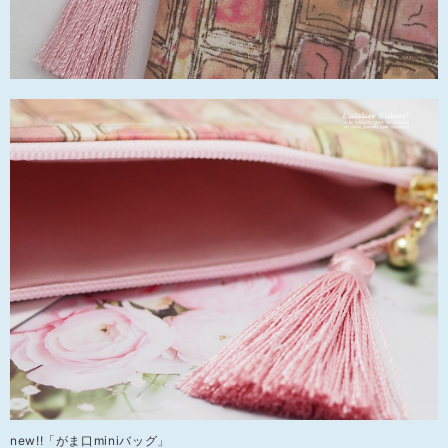
new!!「がま口miniバッグ」