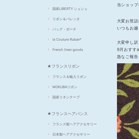
当ショップ
国産LIBERTY シュシュ
リボン＆バレッタ
大変お世話に
いつもお越
バッグ・ポーチ
la Couture Ruban*
大変申し訳
9月おすす
French linen goods
急なご報告
★フランスリボン
フランス＆輸入リボン
MOKUBAリボン
国産リネンテープ
★フランスヘアバンス
フランス製ヘアアクセサリー
日本製ヘアアクセサリー