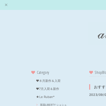
Category
ShopBl
❤８月新作＆入荷
おすす
❤7月入荷＆新作
2023/09/0
★Le Ruban*
英国LIBERTY シュシュ