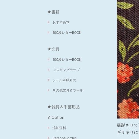
★書籍
おすすめ本
100枚レターBOOK
★文具
100枚レターBOOK
マスキングテープ
シール＆紙もの
その他文具＆ツール
★雑貨＆手芸用品
☆Option
撮影させて
追加送料
ギリギリに
Personal order