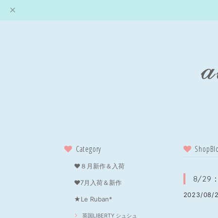
Category
ShopBl
❤８月新作＆入荷
8/2
❤7月入荷＆新作
2023/08/2
★Le Ruban*
英国LIBERTY シュシュ