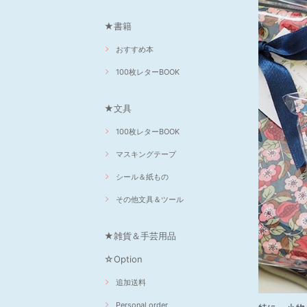
★書籍
おすすめ本
100枚レターBOOK
★文具
100枚レターBOOK
マスキングテープ
シール＆紙もの
その他文具＆ツール
★雑貨＆手芸用品
☆Option
追加送料
Personal order