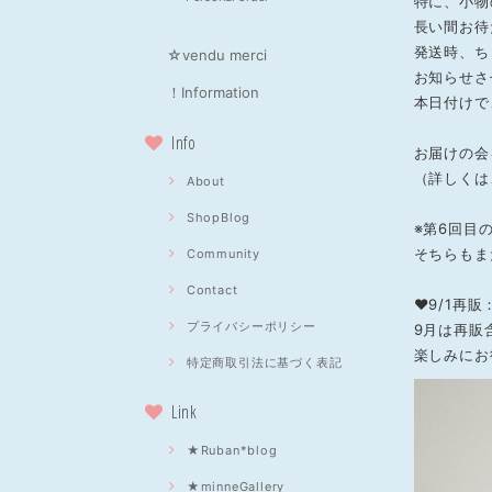
特に、小物
長い間お待
発送時、ち
☆vendu merci
お知らせさ
！Information
本日付けで
Info
お届けの会
（詳しくは
About
ShopBlog
※第6回目
そちらもま
Community
Contact
❤9/1再販
プライバシーポリシー
9月は再販
楽しみにお
特定商取引法に基づく表記
Link
★Ruban*blog
★minneGallery