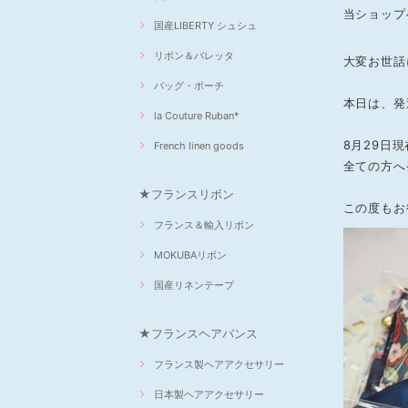
当ショップ
国産LIBERTY シュシュ
リボン＆バレッタ
大変お世話に
バッグ・ポーチ
本日は、発
la Couture Ruban*
8月29日
French linen goods
全ての方へ
★フランスリボン
この度もお
フランス＆輸入リボン
MOKUBAリボン
国産リネンテープ
★フランスヘアバンス
フランス製ヘアアクセサリー
日本製ヘアアクセサリー