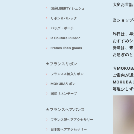
大変お世話に
国産LIBERTY シュシュ
リボン＆バレッタ
当ショップ
バッグ・ポーチ
昨日は、早
la Couture Ruban*
おすすめシ
発送は、来
French linen goods
お急ぎのと
★フランスリボン
☆MOKU
フランス＆輸入リボン
ご案内が遅
MOKUB
MOKUBAリボン
毎週少しず
国産リネンテープ
★フランスヘアバンス
フランス製ヘアアクセサリー
日本製ヘアアクセサリー