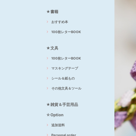
★書籍
おすすめ本
100枚レターBOOK
★文具
100枚レターBOOK
マスキングテープ
シール＆紙もの
その他文具＆ツール
★雑貨＆手芸用品
☆Option
追加送料
Personal order