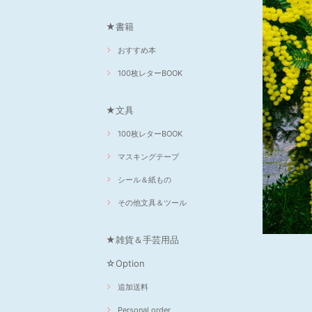
★書籍
おすすめ本
100枚レターBOOK
★文具
100枚レターBOOK
マスキングテープ
シール＆紙もの
その他文具＆ツール
★雑貨＆手芸用品
☆Option
追加送料
Personal order