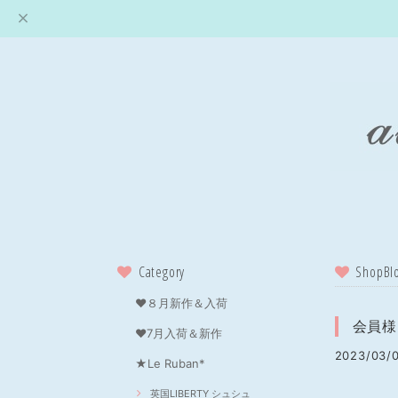
Category
ShopBl
❤８月新作＆入荷
会員様
❤7月入荷＆新作
2023/03/0
★Le Ruban*
英国LIBERTY シュシュ