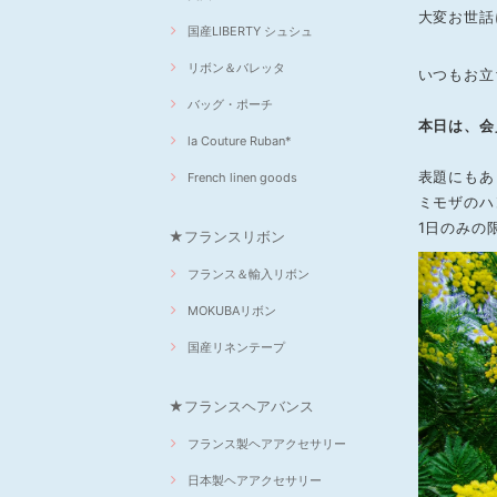
大変お世話に
国産LIBERTY シュシュ
リボン＆バレッタ
いつもお立
バッグ・ポーチ
本日は、会
la Couture Ruban*
表題にもあ
French linen goods
ミモザのハ
1日のみの
★フランスリボン
フランス＆輸入リボン
MOKUBAリボン
国産リネンテープ
★フランスヘアバンス
フランス製ヘアアクセサリー
日本製ヘアアクセサリー