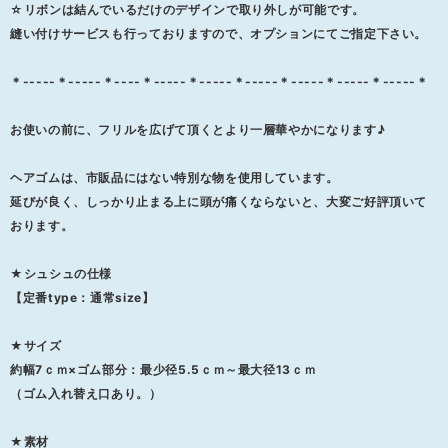
☆リボンは結んでいるだけのデザインで取り外しが可能です。
縫い付けサービスも行っておりますので、オプションにてご指定下さい。
＊-----＊-----＊----＊-----＊-----＊-----＊-----＊-----＊-----＊
お使いの前に、フリルを広げて頂くとより一層華やかになります♪
ヘアゴムは、市販品にはない特別な物を使用しています。
延びが良く、しっかり止まる上に頭が痛くならないと、大変ご好評頂いて
おります。
★シュシュの仕様
【定番type：通常size】
★サイズ
約幅7ｃｍ×ゴム部分：最少径5.5ｃｍ～最大径13ｃｍ
（ゴム入れ替え口あり。）
★素材