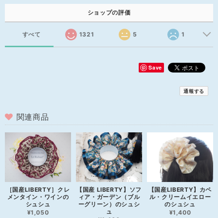
ショップの評価
すべて
1321
5
1
Save
通報する
関連商品
［国産LIBERTY］クレ
【国産 LIBERTY】ソフ
【国産LIBERTY】カペ
メンタイン・ワインの
ィア・ガーデン（ブル
ル・クリームイエロー
シュシュ
ーグリーン）のシュシ
のシュシュ
ュ
¥1,050
¥1,400