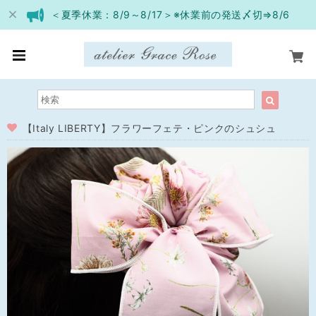
＜夏季休業：8/9～8/17＞※休業前の発送〆切⇒8/6
【Italy LIBERTY】フラワーフェテ・ピンクのシュシュ