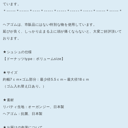
ています。
＊-----＊-----＊----＊-----＊-----＊-----＊-----＊-----＊-----＊
ヘアゴムは、市販品にはない特別な物を使用しています。
延びが良く、しっかり止まる上に頭が痛くならないと、大変ご好評頂いて
おります。
★シュシュの仕様
【ドーナッツtype：ボリュームsize】
★サイズ
約幅7ｃｍ×ゴム部分：最少径5.5ｃｍ～最大径18ｃｍ
（ゴム入れ替え口あり。）
★素材
リバティ生地：オーガンジー、日本製
ヘアゴム：抗菌、日本製
★お届けの包装について