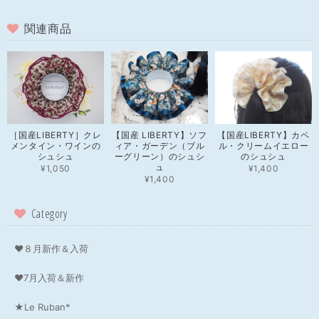
関連商品
［国産LIBERTY］クレ
【国産 LIBERTY】ソフ
【国産LIBERTY】カペ
メンタイン・ワインの
ィア・ガーデン（ブル
ル・クリームイエロー
シュシュ
ーグリーン）のシュシ
のシュシュ
ュ
¥1,050
¥1,400
¥1,400
Category
❤８月新作＆入荷
❤7月入荷＆新作
★Le Ruban*