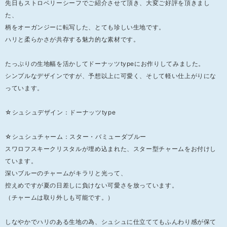
先日もストロベリーシーフでご紹介させて頂き、大変ご好評を頂きまし
た、
柄をオーガンジーに転写した、とても珍しい生地です。
ハリと柔らかさが共存する魅力的な素材です。
たっぷりの生地幅を活かしてドーナッツtypeにお作りしてみました。
シンプルなデザインですが、予想以上に可愛く、そして軽い仕上がりにな
っています。
☆シュシュデザイン：ドーナッツtype
☆シュシュチャーム：スター・バミューダブルー
スワロフスキークリスタルが埋め込まれた、スター型チャームをお付けし
ています。
深いブルーのチャームがキラリと光って、
控えめですが夏の日差しに負けない可愛さを放っています。
（チャームは取り外しも可能です。）
しなやかでハリのある生地の為、シュシュに仕立ててもふんわり感が保て