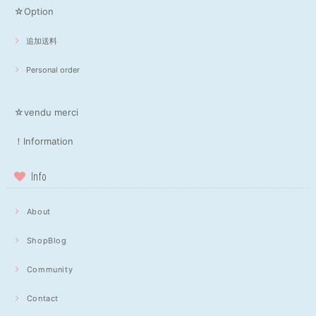
☆Option
追加送料
Personal order
☆vendu merci
！Information
Info
About
ShopBlog
Community
Contact