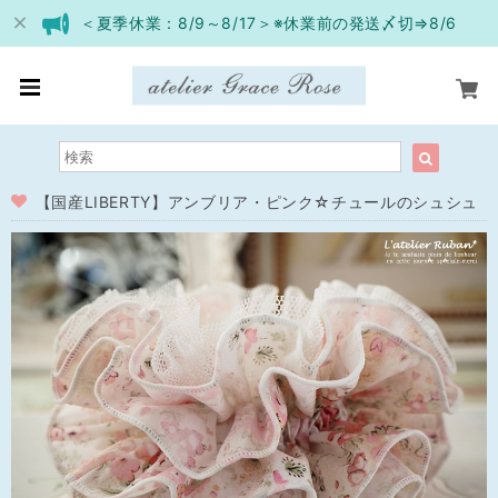
＜夏季休業：8/9～8/17＞※休業前の発送〆切⇒8/6
【国産LIBERTY】アンブリア・ピンク☆チュールのシュシュ