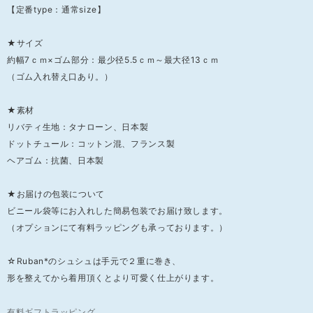
【定番type：通常size】
★サイズ
約幅7ｃｍ×ゴム部分：最少径5.5ｃｍ～最大径13ｃｍ
（ゴム入れ替え口あり。）
★素材
リバティ生地：タナローン、日本製
ドットチュール：コットン混、フランス製
ヘアゴム：抗菌、日本製
★お届けの包装について
ビニール袋等にお入れした簡易包装でお届け致します。
（オプションにて有料ラッピングも承っております。）
☆Ruban*のシュシュは手元で２重に巻き、
形を整えてから着用頂くとより可愛く仕上がります。
有料ギフトラッピング