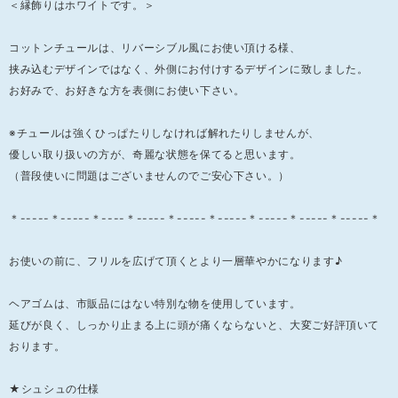
＜縁飾りはホワイトです。＞
コットンチュールは、リバーシブル風にお使い頂ける様、
挟み込むデザインではなく、外側にお付けするデザインに致しました。
お好みで、お好きな方を表側にお使い下さい。
※チュールは強くひっぱたりしなければ解れたりしませんが、
優しい取り扱いの方が、奇麗な状態を保てると思います。
（普段使いに問題はございませんのでご安心下さい。）
＊-----＊-----＊----＊-----＊-----＊-----＊-----＊-----＊-----＊
お使いの前に、フリルを広げて頂くとより一層華やかになります♪
ヘアゴムは、市販品にはない特別な物を使用しています。
延びが良く、しっかり止まる上に頭が痛くならないと、大変ご好評頂いて
おります。
★シュシュの仕様