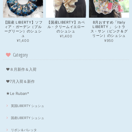
【国産 LIBERTY】ソフ
【国産LIBERTY】カペ
8月おすすめ「Italy
ィア・ガーデン（ブル
ル・クリームイエロー
LIBERTY 」 シトラ
ーグリーン）のシュシ
のシュシュ
ス・サン（ピンク＆グ
ュ
リーン）のシュシュ
¥1,400
¥1,400
¥950
Category
❤８月新作＆入荷
❤7月入荷＆新作
★Le Ruban*
英国LIBERTY シュシュ
国産LIBERTY シュシュ
リボン＆バレッタ