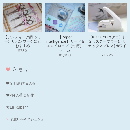
【アンティーク調 シザ
【Paper
【KOKUYOコクヨ】針
ー】リボンワークにも
Intelligence】カード＆
なしステープラー(ハリ
おすすめ
エンベロープ（封筒）
ナックスプレス)ホワイ
メーカ
ト
¥780
¥1,650
¥1,725
Category
❤８月新作＆入荷
❤7月入荷＆新作
★Le Ruban*
英国LIBERTY シュシュ