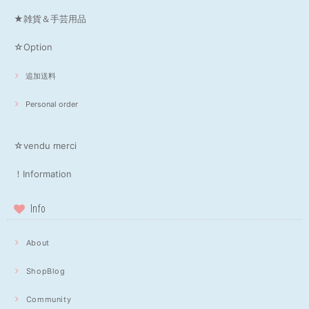
★雑貨＆手芸用品
☆Option
追加送料
Personal order
☆vendu merci
！Information
Info
About
ShopBlog
Community