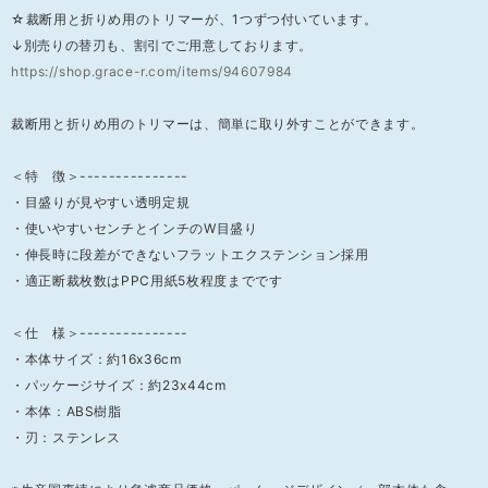
☆裁断用と折りめ用のトリマーが、1つずつ付いています。
↓別売りの替刃も、割引でご用意しております。
https://shop.grace-r.com/items/94607984
裁断用と折りめ用のトリマーは、簡単に取り外すことができます。
＜特 徴＞---------------
・目盛りが見やすい透明定規
・使いやすいセンチとインチのW目盛り
・伸長時に段差ができないフラットエクステンション採用
・適正断裁枚数はPPC用紙5枚程度までです
＜仕 様＞---------------
・本体サイズ：約16x36cm
・パッケージサイズ：約23x44cm
・本体：ABS樹脂
・刃：ステンレス