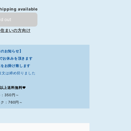
shipping available
ld out
お住まいの方向け
業のお知らせ】
7までお休みを頂きます
惑をお掛け致します
注文は締め切りました
0円以上送料無料❤
：350円～
ク：760円～