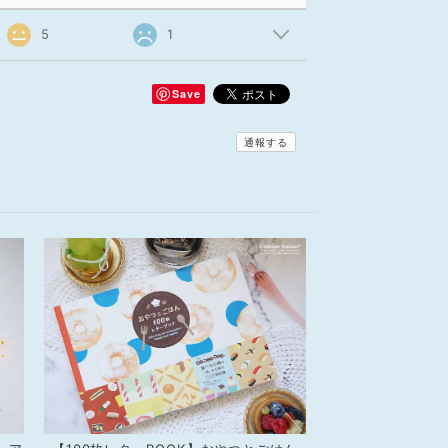
5
1
Save
通報する