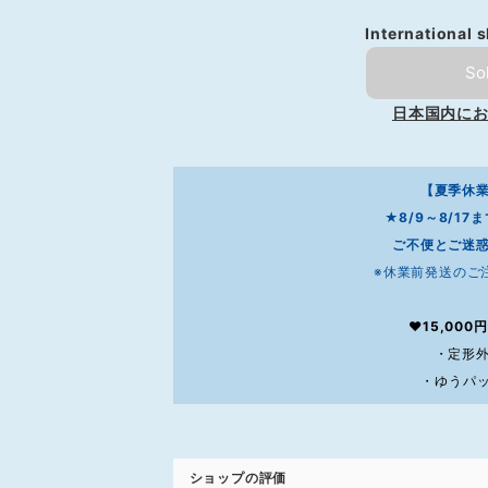
International 
So
日本国内に
【夏季休
★8/9～8/1
ご不便とご迷
※休業前発送のご
❤15,00
・定形外
・ゆうパッ
ショップの評価