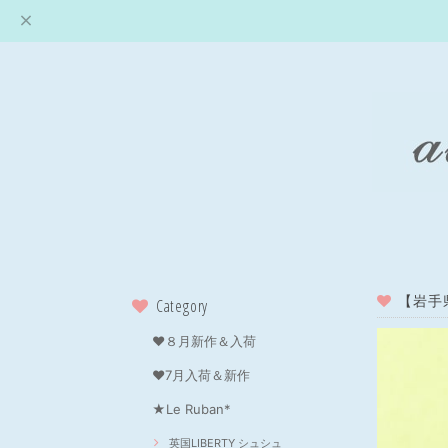
【岩手
Category
❤８月新作＆入荷
❤7月入荷＆新作
★Le Ruban*
英国LIBERTY シュシュ