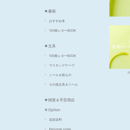
★書籍
おすすめ本
100枚レターBOOK
★文具
100枚レターBOOK
マスキングテープ
シール＆紙もの
その他文具＆ツール
★雑貨＆手芸用品
☆Option
追加送料
Personal order