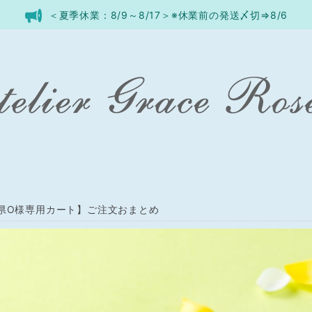
＜夏季休業：8/9～8/17＞※休業前の発送〆切⇒8/6
県O様専用カート】ご注文おまとめ