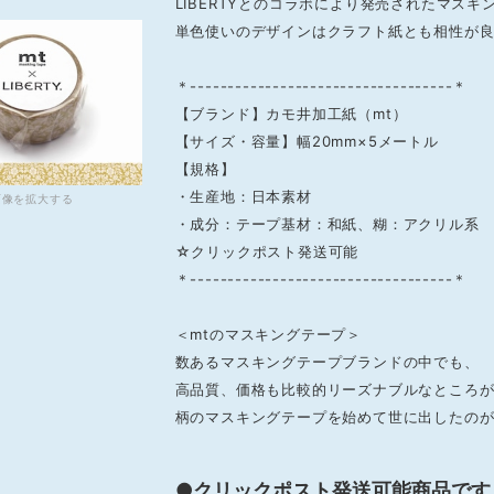
LIBERTYとのコラボにより発売されたマスキ
単色使いのデザインはクラフト紙とも相性が
＊-----------------------------------＊
【ブランド】カモ井加工紙（mt）
【サイズ・容量】幅20mm×5メートル
【規格】
・生産地：日本素材
画像を拡大する
・成分：テープ基材：和紙、糊：アクリル系
☆クリックポスト発送可能
＊-----------------------------------＊
＜mtのマスキングテープ＞
数あるマスキングテープブランドの中でも、
高品質、価格も比較的リーズナブルなところ
柄のマスキングテープを始めて世に出したの
●クリックポスト発送可能商品です