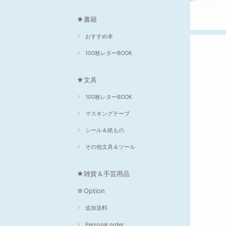
★書籍
おすすめ本
100枚レターBOOK
★文具
100枚レターBOOK
マスキングテープ
シール＆紙もの
その他文具＆ツール
★雑貨＆手芸用品
☆Option
追加送料
Personal order