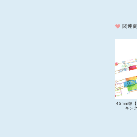
関連
45mm幅
キングテ