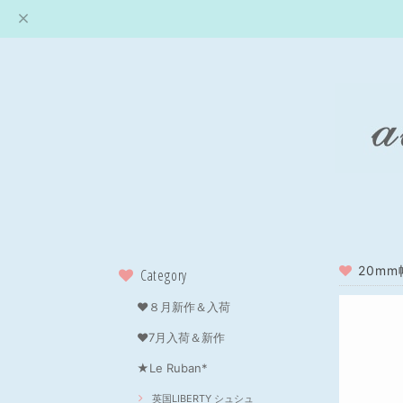
20mm
Category
❤８月新作＆入荷
❤7月入荷＆新作
★Le Ruban*
英国LIBERTY シュシュ