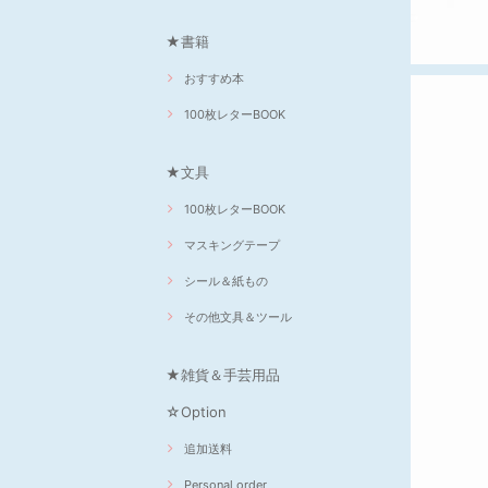
★書籍
おすすめ本
100枚レターBOOK
★文具
100枚レターBOOK
マスキングテープ
シール＆紙もの
その他文具＆ツール
★雑貨＆手芸用品
☆Option
追加送料
Personal order