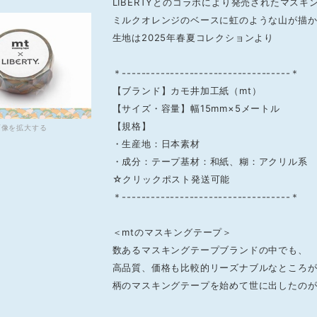
LIBERTYとのコラボにより発売されたマスキ
ミルクオレンジのベースに虹のような山が描
生地は2025年春夏コレクションより
＊-----------------------------------＊
【ブランド】カモ井加工紙（mt）
【サイズ・容量】幅15mm×5メートル
【規格】
画像を拡大する
・生産地：日本素材
・成分：テープ基材：和紙、糊：アクリル系
☆クリックポスト発送可能
＊-----------------------------------＊
＜mtのマスキングテープ＞
数あるマスキングテープブランドの中でも、
高品質、価格も比較的リーズナブルなところ
柄のマスキングテープを始めて世に出したの