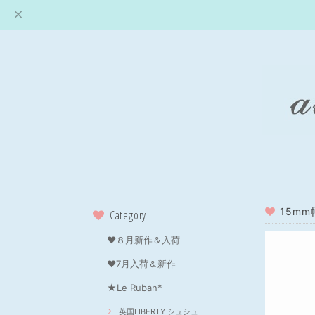
15mm
Category
❤８月新作＆入荷
❤7月入荷＆新作
★Le Ruban*
英国LIBERTY シュシュ