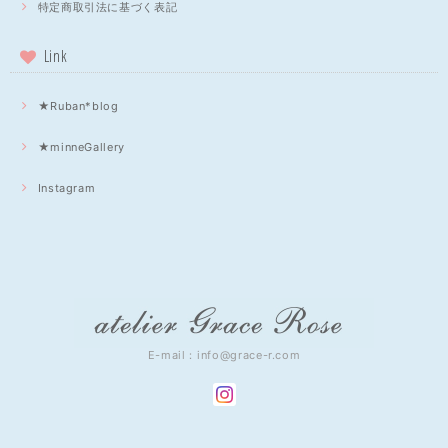
特定商取引法に基づく表記
Link
★Ruban*blog
★minneGallery
Instagram
E-mail：
info@grace-r.com