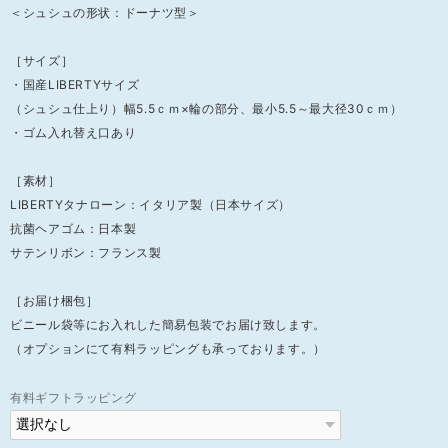
＜シュシュの形状：ドーナツ型＞
［サイズ］
・国産LIBERTYサイズ
（シュシュ仕上り）幅5.5ｃｍ×輪の部分、最小5.5～最大径30ｃｍ）
・ゴム入れ替え口あり
［素材］
LIBERTYタナローン：イタリア製（日本サイズ）
抗菌ヘアゴム：日本製
サテンリボン：フランス製
［お届け梱包］
ビニール袋等にお入れした簡易包装でお届け致します。
（オプションにて有料ラッピングも承っております。）
有料ギフトラッピング