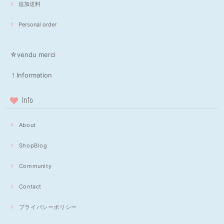
追加送料
Personal order
☆vendu merci
！Information
Info
About
ShopBlog
Community
Contact
プライバシーポリシー