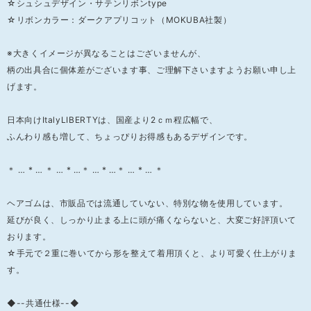
☆シュシュデザイン・サテンリボンtype
☆リボンカラー：ダークアプリコット（MOKUBA社製）
※大きくイメージが異なることはございませんが、
柄の出具合に個体差がございます事、ご理解下さいますようお願い申し上
げます。
日本向けItalyLIBERTYは、国産より2ｃｍ程広幅で、
ふんわり感も増して、ちょっぴりお得感もあるデザインです。
＊ … * … ＊ … * …＊ … * …＊ … * … ＊
ヘアゴムは、市販品では流通していない、特別な物を使用しています。
延びが良く、しっかり止まる上に頭が痛くならないと、大変ご好評頂いて
おります。
☆手元で２重に巻いてから形を整えて着用頂くと、より可愛く仕上がりま
す。
◆--共通仕様--◆