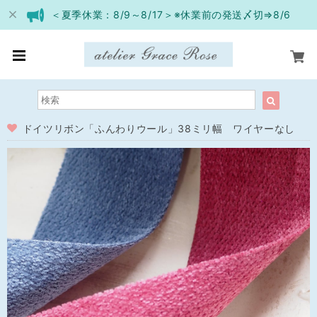
＜夏季休業：8/9～8/17＞※休業前の発送〆切⇒8/6
ドイツリボン「ふんわりウール」38ミリ幅 ワイヤーなし