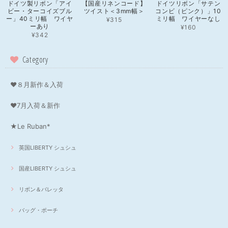
ドイツ製リボン「アイ
【国産リネンコード】
ドイツリボン「サテン
ビー・ターコイズブル
ツイスト＜3mm幅＞
コンビ（ピンク）」10
ー」40ミリ幅 ワイヤ
ミリ幅 ワイヤーなし
¥315
ーあり
¥160
¥342
Category
❤８月新作＆入荷
❤7月入荷＆新作
★Le Ruban*
英国LIBERTY シュシュ
国産LIBERTY シュシュ
リボン＆バレッタ
バッグ・ポーチ