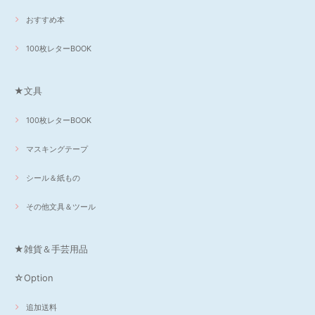
おすすめ本
100枚レターBOOK
★文具
100枚レターBOOK
マスキングテープ
シール＆紙もの
その他文具＆ツール
★雑貨＆手芸用品
☆Option
追加送料