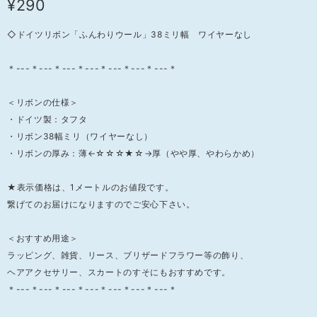
¥290
◇ドイツリボン「ふんわりウール」38ミリ幅 ワイヤーなし
＊---＊---＊---＊---＊---＊---＊---＊
＜リボンの仕様＞
・ドイツ製：タフタ
・リボン38幅ミリ（ワイヤーなし）
・リボンの厚み：薄←☆☆☆★☆→厚（やや厚、やわらかめ）
★表示価格は、1メートルのお値段です。
繋げてのお届けになりますのでご安心下さい。
＜おすすめ用途＞
ラッピング、雑貨、リース、ブリザードフラワー等の飾り、
ヘアアクセサリー、スカートのすそにもおすすめです。
＊---＊---＊---＊---＊---＊---＊---＊