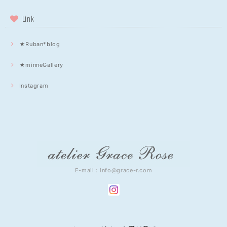
Link
★Ruban*blog
★minneGallery
Instagram
E-mail：
info@grace-r.com