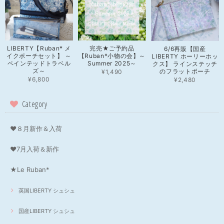
LIBERTY【Ruban* メ
完売★ご予約品
6/6再販【国産
イクポーチセット】 ～
【Ruban*小物の会】～
LIBERTY ホーリーホッ
ペインテッドトラベル
Summer 2025～
クス】 ラインステッチ
ズ～
のフラットポーチ
¥1,490
¥6,800
¥2,480
Category
❤８月新作＆入荷
❤7月入荷＆新作
★Le Ruban*
英国LIBERTY シュシュ
国産LIBERTY シュシュ