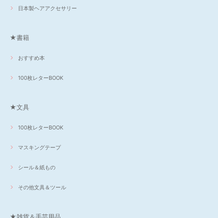
日本製ヘアアクセサリー
★書籍
おすすめ本
100枚レターBOOK
★文具
100枚レターBOOK
マスキングテープ
シール＆紙もの
その他文具＆ツール
★雑貨＆手芸用品