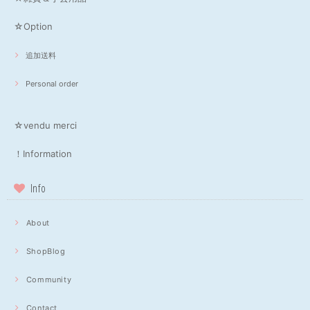
☆Option
追加送料
Personal order
☆vendu merci
！Information
Info
About
ShopBlog
Community
Contact