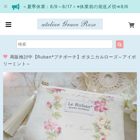
＜夏季休業：8/9～8/17＞※休業前の発送〆切⇒8/6
再販検討中【Ruban*プチポーチ】ボタニカルローズ～アイボ
リーミント～