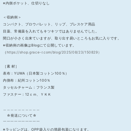
※内側ポケット、仕切りなし
＜収納例＞
コンパクト、ブロウパレット、リップ、ブレスケア用品
目薬、常備薬を入れてもキツキツではありませんでした。
間口が小さく出来ていますが、取り出す易いところもお気に入りです。
※収納例の画像はBlogにて公開しています。
（
https://shop.grace-r.com/blog/2025/08/23/150829）
［素 材］
表布：YUWA（日本製コットン100％）
内側布：紀州コットン100％
タッセルチャーム：フランス製
ファスナー：12ｃｍ、ＹＫＫ
＿＿＿＿＿＿＿＿＿＿
☆発送について☆
￣￣￣￣￣￣￣￣￣￣
※ラッピングは、OPP袋入りの簡易包装になります。