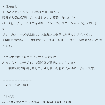
￣￣￣￣￣￣￣￣￣￣￣￣￣￣￣￣￣￣￣
☆使用生地
YUWAファブリック、10年ほど前に購入し
暗所で大切に保管しておりました、大変希少な生地です。
ベースは、クリーム＆アイボリーミントのグラデーションになっていま
す。
ボタニカルローズが上品で、人生最大のお気に入りのデザインです。
※今回使用にあたり、生地のチェックや、水通し、スチーム除菌を行ってお
ります。
ファスナーは12ｃｍとプチサイズですが、
ふっくらとしたデザインで驚くほど収納力もございます。
ミリ単位で試作を繰り返して、辿り着いたお気に入りのデザインです。
＿＿＿＿＿＿＿＿＿＿
☆ポーチの仕様☆
￣￣￣￣￣￣￣￣￣￣
［サイズ］
横12cmファスナー（底部分、横15㎝）×縦11.5ｃｍ