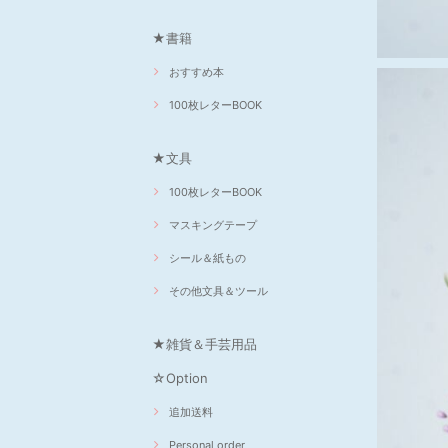
★書籍
おすすめ本
100枚レターBOOK
★文具
100枚レターBOOK
マスキングテープ
シール＆紙もの
その他文具＆ツール
★雑貨＆手芸用品
☆Option
追加送料
Personal order