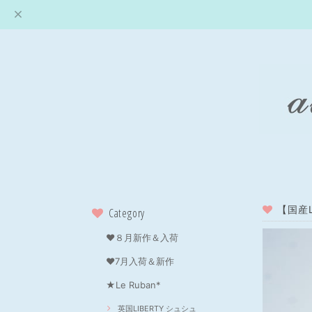
【国産
Category
❤８月新作＆入荷
❤7月入荷＆新作
★Le Ruban*
英国LIBERTY シュシュ