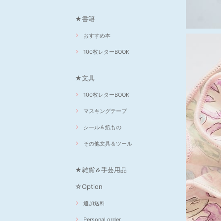
★書籍
おすすめ本
100枚レターBOOK
★文具
100枚レターBOOK
マスキングテープ
シール＆紙もの
その他文具＆ツール
★雑貨＆手芸用品
☆Option
追加送料
Personal order