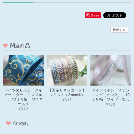
Save
通報する
関連商品
ドイツ製リボン「アイ
【国産リネンコード】
ドイツリボン「サテン
ビー・ターコイズブル
ツイスト＜3mm幅＞
コンビ（ピンク）」10
ー」40ミリ幅 ワイヤ
ミリ幅 ワイヤーなし
¥315
ーあり
¥160
¥342
Category