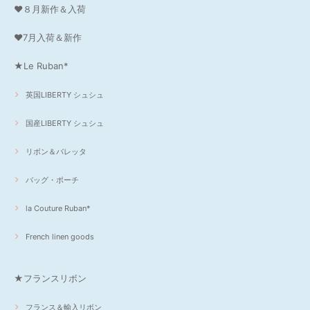
❤８月新作＆入荷
❤7月入荷＆新作
★Le Ruban*
英国LIBERTY シュシュ
国産LIBERTY シュシュ
リボン＆バレッタ
バッグ・ポーチ
la Couture Ruban*
French linen goods
★フランスリボン
フランス＆輸入リボン