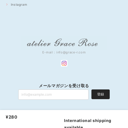
Instagram
E-mail：
info@grace-r.com
メールマガジンを受け取る
登録
¥280
atelier Grace Rose |
プライバシーポリシー
|
特定商取引法に基づく表記
International shipping
available