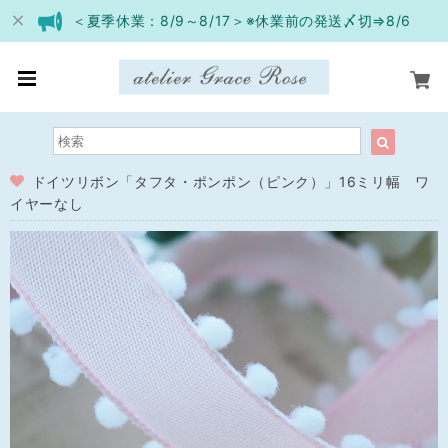
＜夏季休業：8/9～8/17＞※休業前の発送〆切⇒8/6
ドイツリボン「タフタ・ポンポン（ピンク）」16ミリ幅 ワ
イヤーなし